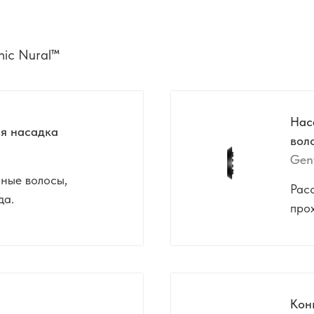
ic Nural™
Нас
я насадка
вол
Gent
ные волосы,
Расс
да.
про
Кон