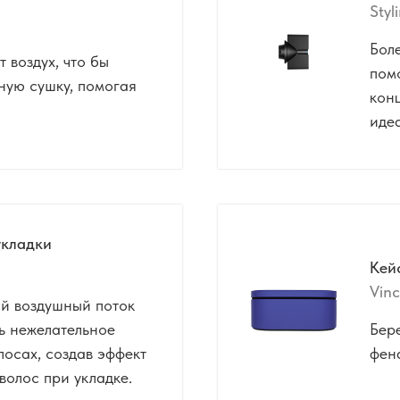
Styl
Бол
 воздух, что бы
пом
ную сушку, помогая
кон
идеа
укладки
Кей
Vinc
й воздушный поток
ь нежелательное
Бер
лосах, создав эффект
фена
волос при укладке.