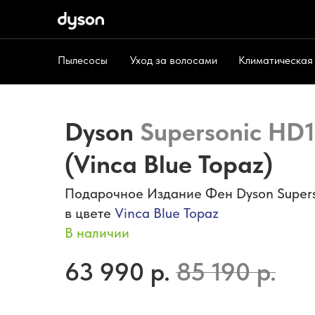
Пылесосы
Уход за волосами
Климатическая
Пылесосы
Уход за волосами
Климат
Dyson
Supersonic HD1
(Vinca Blue Topaz)
Подарочное Издание Фен Dyson Supers
в цвете
Vinca Blue Topaz
В наличии
63 990
р.
85 190
р.