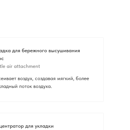
адка для бережного высушивания
ос
le air attachment
еивает воздух, создавая мягкий, более
хладный поток воздуха.
центратор для укладки