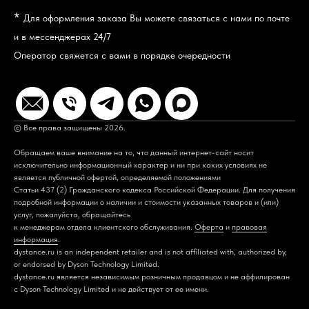
*
Для оформления заказа Вы можете связаться с нами по почте
и в мессенджерах 24/7
Оператор свяжется с вами в порядке очередности
© Все права защищены 2026.
Обращаем ваше внимание на то, что данный интернет-сайт носит
исключительно информационный характер и ни при каких условиях не
является публичной офертой, определяемой положениями
Статьи 437 (2) Гражданского кодекса Российской Федерации. Для получения
подробной информации о наличии и стоимости указанных товаров и (или)
услуг, пожалуйста, обращайтесь
к менеджерам отдела клиентского обслуживания.
Оферта
и
правовая
информация
.
dystance.ru is an independent retailer and is not affiliated with, authorized by,
or endorsed by Dyson Technology Limited.
dystance.ru является независимым розничным продавцом и не аффилирован
с Dyson Technology Limited и не действует от ее имени.