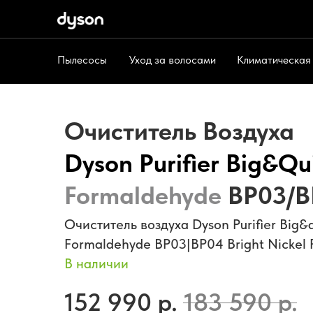
Пылесосы
Уход за волосами
Климатическая
Пылесосы
Уход за волосами
Климат
Очиститель Воздуха
Dyson Purifier Big&Qu
Formaldehyde
BP03/B
Очиститель воздуха Dyson Purifier Big
Formaldehyde BP03|BP04 Bright Nickel P
В наличии
152 990
р.
183 590
р.