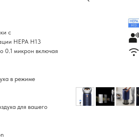
ки с
ации HEPA H13
о 0.1 микрон включая
уха в режиме
здуха для вашего
on