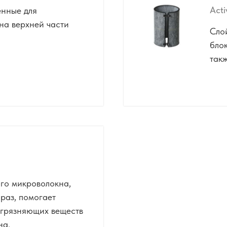
Acti
енные для
на верхней части
Сло
блок
такж
го микроволокна,
раз, помогает
агрязняющих веществ
на.