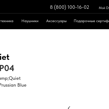
8 (800) 100-16-02
8 (800) 100-
Мой D
 техника
Наушники
Аксессуары
Подарочные сертиф
Поиск
ическая техника
Поддержка
iet
P04
&amp;Quiet
russian Blue