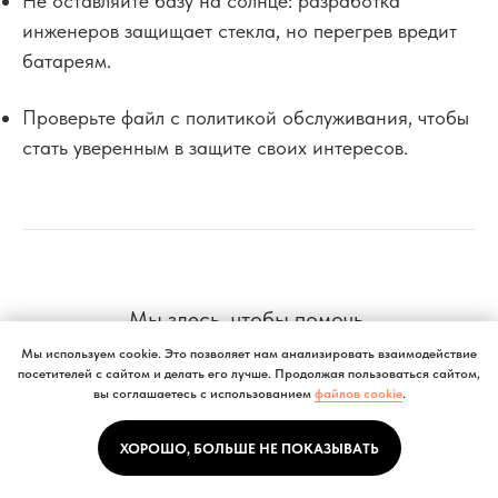
Не оставляйте базу на солнце: разработка
инженеров защищает стекла, но перегрев вредит
батареям.
Проверьте файл с политикой обслуживания, чтобы
стать уверенным в защите своих интересов.
Мы здесь, чтобы помочь
Если вам нужна помощь, но у вас нет учетной
Мы используем cookie. Это позволяет нам анализировать взаимодействие
посетителей с сайтом и делать его лучше. Продолжая пользоваться сайтом,
записи Мой Dyson, вы также можете посетить
вы соглашаетесь с использованием
файлов cookie
.
службу поддержки Dyson.
ХОРОШО, БОЛЬШЕ НЕ ПОКАЗЫВАТЬ
Связаться с поддержкой