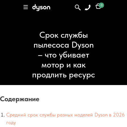
0
0
Поиск
Срок службы
пылесоса Dyson
– что убивает
мотор и как
продлить ресурс
Содержание
Средний срок службы разных моделей Dyson в 2026
году