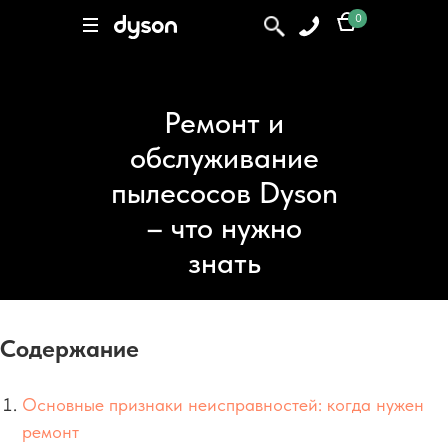
0
0
Поиск
Ремонт и
обслуживание
пылесосов Dyson
– что нужно
знать
Содержание
Основные признаки неисправностей: когда нужен
ремонт