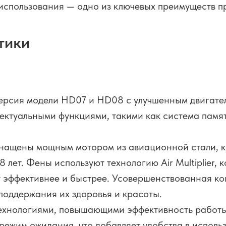
о использования — одно из ключевых преимуществ п
тики
рсия модели HD07 и HD08 с улучшенным двигателе
ектуальными функциями, такими как система памя
снащены мощным мотором из авиационной стали, к
8 лет. Фены используют технологию Air Multiplier,
т эффективнее и быстрее. Усовершенствованная к
 поддержания их здоровья и красоты.
технологиями, повышающими эффективность работы
 режим ожидания, что добавляет удобства в исполь