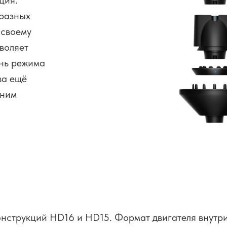
ция.
 разных
 своему
воляет
нь режима
ва ещё
дним
а
онструкций HD16 и HD15. Формат двигателя внутри