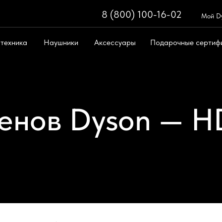
8 (800) 100-16-02
8 (800) 100-
Мой D
 техника
Наушники
Аксессуары
Подарочные сертиф
Поиск
ическая техника
Поддержка
енов Dyson — H