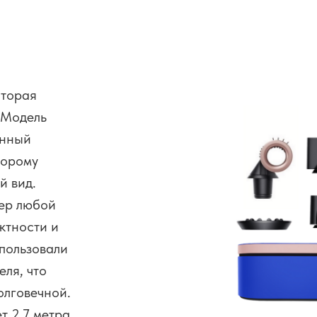
оторая
 Модель
енный
торому
й вид.
ьер любой
ктности и
пользовали
еля, что
олговечной.
т 2,7 метра,