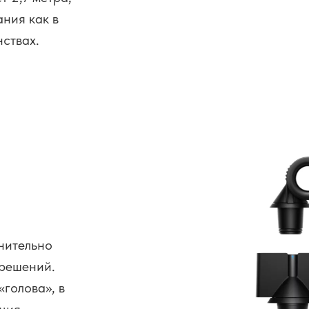
ания как в
нствах.
нительно
 решений.
голова», в