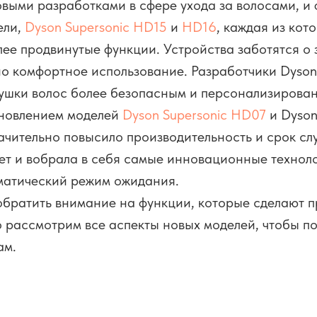
выми разработками в сфере ухода за волосами, и
ели,
Dyson Supersonic HD15
и
HD16
, каждая из кот
лее продвинутые функции. Устройства заботятся о 
о комфортное использование. Разработчики Dyson 
 сушки волос более безопасным и персонализирова
бновлением моделей
Dyson Supersonic HD07
и Dyson
начительно повысило производительность и срок с
лет и вобрала в себя самые инновационные техноло
матический режим ожидания.
братить внимание на функции, которые сделают п
 рассмотрим все аспекты новых моделей, чтобы по
ам.