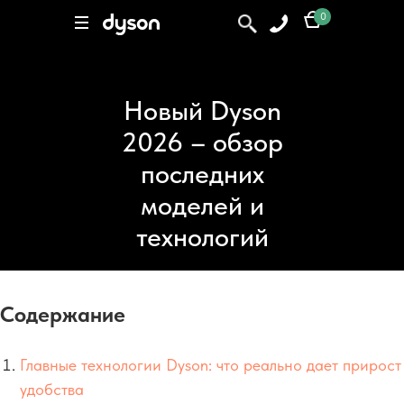
0
0
Поиск
Новый Dyson
2026 – обзор
последних
моделей и
технологий
Содержание
Главные технологии Dyson: что реально дает прирост
удобства