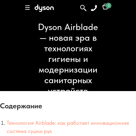
0
0
Поиск
Dyson Airblade
— новая эра в
технологиях
гигиены и
модернизации
санитарных
устройств
Содержание
Технология Airblade: как работает инновационная
система сушки рук