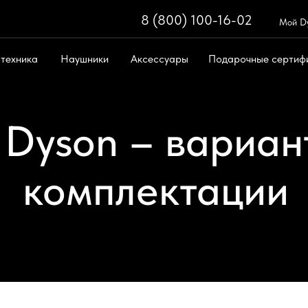
8 (800) 100-16-02
8 (800) 100-
Мой D
 техника
Наушники
Аксессуары
Подарочные сертиф
Поиск
ическая техника
Поддержка
Dyson – вариан
комплектации