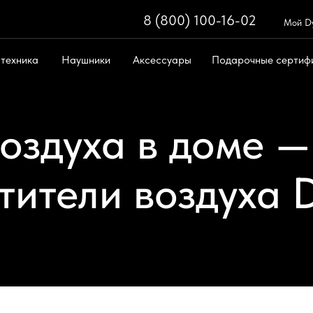
8 (800) 100-16-02
8 (800) 100-
Мой D
 техника
Наушники
Аксессуары
Подарочные сертиф
Поиск
ическая техника
Поддержка
оздуха в доме —
тители воздуха 