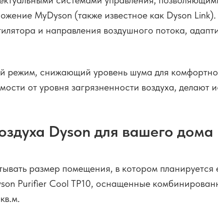
ектуальными системами управления, позволяющими
ожение MyDyson (также известное как Dyson Link).
илятора и направления воздушного потока, адапт
ой режим, снижающий уровень шума для комфортног
мости от уровня загрязненности воздуха, делают 
оздуха Dyson для вашего дома
тывать размер помещения, в котором планируется 
yson Purifier Cool TP10, оснащенные комбиниров
кв.м.