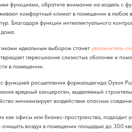
ыми функциями, обратите внимание на модель с фу
рживают комфортный климат в помещении в любое 
тур. Благодаря функции интеллектуального контро
 дома.
ргиками идеальным выбором станет
увлажнитель-очи
дотвращает пересыхание слизистых оболочек и помо
сти в помещении.
 с функцией расщепления формальдегида Dyson Puri
траняя вредный канцероген, выделяемый строител
йство минимизирует воздействие опасных соедине
х как офисы или бизнес-пространства, подходит 
 очищать воздух в помещении площадью до 300 кв