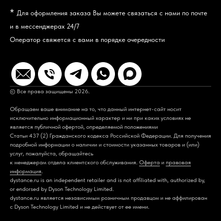
*
Для оформления заказа Вы можете связаться с нами по почте
и в мессенджерах 24/7
Оператор свяжется с вами в порядке очередности
© Все права защищены 2026.
Обращаем ваше внимание на то, что данный интернет-сайт носит
исключительно информационный характер и ни при каких условиях не
является публичной офертой, определяемой положениями
Статьи 437 (2) Гражданского кодекса Российской Федерации. Для получения
подробной информации о наличии и стоимости указанных товаров и (или)
услуг, пожалуйста, обращайтесь
к менеджерам отдела клиентского обслуживания.
Оферта
и
правовая
информация
.
dystance.ru is an independent retailer and is not affiliated with, authorized by,
or endorsed by Dyson Technology Limited.
dystance.ru является независимым розничным продавцом и не аффилирован
с Dyson Technology Limited и не действует от ее имени.