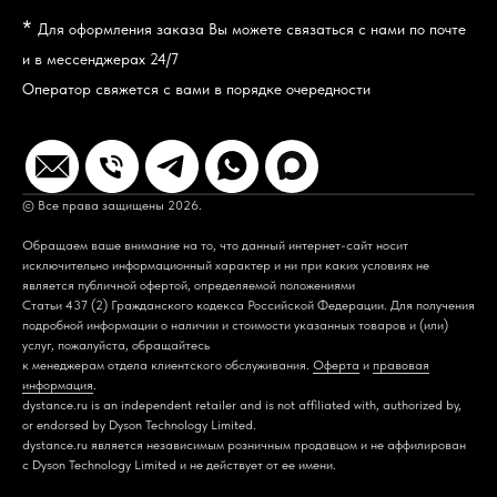
*
Для оформления заказа Вы можете связаться с нами по почте
и в мессенджерах 24/7
Оператор свяжется с вами в порядке очередности
© Все права защищены 2026.
Обращаем ваше внимание на то, что данный интернет-сайт носит
исключительно информационный характер и ни при каких условиях не
является публичной офертой, определяемой положениями
Статьи 437 (2) Гражданского кодекса Российской Федерации. Для получения
подробной информации о наличии и стоимости указанных товаров и (или)
услуг, пожалуйста, обращайтесь
к менеджерам отдела клиентского обслуживания.
Оферта
и
правовая
информация
.
dystance.ru is an independent retailer and is not affiliated with, authorized by,
or endorsed by Dyson Technology Limited.
dystance.ru является независимым розничным продавцом и не аффилирован
с Dyson Technology Limited и не действует от ее имени.