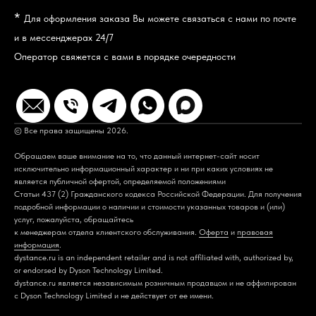
*
Для оформления заказа Вы можете связаться с нами по почте
и в мессенджерах 24/7
Оператор свяжется с вами в порядке очередности
© Все права защищены 2026.
Обращаем ваше внимание на то, что данный интернет-сайт носит
исключительно информационный характер и ни при каких условиях не
является публичной офертой, определяемой положениями
Статьи 437 (2) Гражданского кодекса Российской Федерации. Для получения
подробной информации о наличии и стоимости указанных товаров и (или)
услуг, пожалуйста, обращайтесь
к менеджерам отдела клиентского обслуживания.
Оферта
и
правовая
информация
.
dystance.ru is an independent retailer and is not affiliated with, authorized by,
or endorsed by Dyson Technology Limited.
dystance.ru является независимым розничным продавцом и не аффилирован
с Dyson Technology Limited и не действует от ее имени.